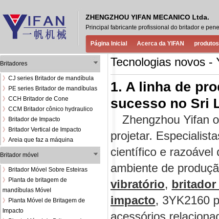
ZHENGZHOU YIFAN MECANICO Ltda.
Principal fabricante profissional do britador e 
Página Inicial
Acerca da YIFAN
produtos
Tecnologias novos -
Britadores
》
CJ series Britador de mandíbula
1. A linha de p
》
PE series Britador de mandíbulas
》
CCH Britador de Cone
sucesso no Sri 
》
CCM Britador cônico hydraulico
Zhengzhou Yifan o
》
Britador de Impacto
》
Britador Vertical de Impacto
projetar. Especialis
》
Areia que faz a máquina
científico e razoáve
Britador móvel
ambiente de produç
》
Britador Móvel Sobre Esteiras
》
Planta de britagem de
vibratório
,
britador
mandíbulas Móvel
impacto
, 3YK2160 pe
》
Planta Móvel de Britagem de
Impacto
acessórios relaciona