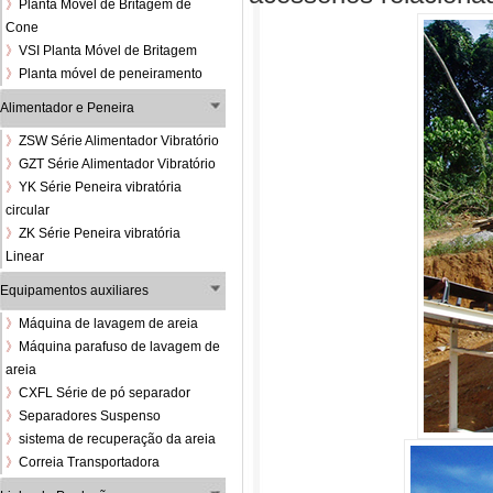
》
Planta Móvel de Britagem de
Cone
》
VSI Planta Móvel de Britagem
》
Planta móvel de peneiramento
Alimentador e Peneira
》
ZSW Série Alimentador Vibratório
》
GZT Série Alimentador Vibratório
》
YK Série Peneira vibratória
circular
》
ZK Série Peneira vibratória
Linear
Equipamentos auxiliares
》
Máquina de lavagem de areia
》
Máquina parafuso de lavagem de
areia
》
CXFL Série de pó separador
》
Separadores Suspenso
》
sistema de recuperação da areia
》
Correia Transportadora