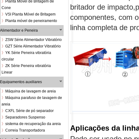
》
Planta Móvel de Britagem de
britador de impacto,p
Cone
》
VSI Planta Móvel de Britagem
componentes, com o 
》
Planta móvel de peneiramento
linha completa de pr
Alimentador e Peneira
》
ZSW Série Alimentador Vibratório
》
GZT Série Alimentador Vibratório
》
YK Série Peneira vibratória
circular
》
ZK Série Peneira vibratória
Linear
Equipamentos auxiliares
》
Máquina de lavagem de areia
》
Máquina parafuso de lavagem de
areia
》
CXFL Série de pó separador
》
Separadores Suspenso
》
sistema de recuperação da areia
Aplicações da linh
》
Correia Transportadora