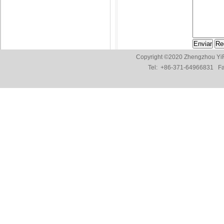
Copyright ©2020 Zhengzhou YiF
Tel:
+86-371-64966831
Fax