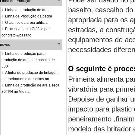
Pode ser usado no pr
Linha de Produção
basalto, cascalho do 
》
Linha de produção de areia
》
Linha de Produção da pedra
apropriada para os a
》
O tecnico da areia artificial
estradas, a construç
》
Processamento Gráfico por
concreto＆basalto
equipamentos de aco
novos
necessidades diferen
》
Linha de produção para
produção de areia de basalto de
300 T
O seguinte é proce
》
A linha de produção de britagem
Primeira alimenta pa
e peneiramento de seixos no
》
Linha de produção de areia seca
vibratória para prime
80TPH no Vietnã
Depoise de ganhar um
impacto para plastic 
peneiramento ,finalm
modelo das britador 