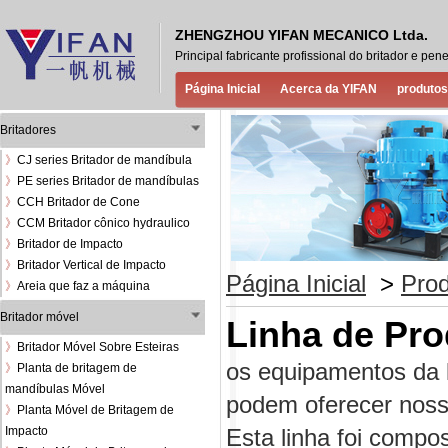
ZHENGZHOU YIFAN MECANICO Ltda.
Principal fabricante profissional do britador e 
Página Inicial
Acerca da YIFAN
produtos
Britadores
》
CJ series Britador de mandíbula
》
PE series Britador de mandíbulas
》
CCH Britador de Cone
》
CCM Britador cônico hydraulico
》
Britador de Impacto
》
Britador Vertical de Impacto
Página Inicial
>
Pro
》
Areia que faz a máquina
Britador móvel
Linha de Pr
》
Britador Móvel Sobre Esteiras
os equipamentos da 
》
Planta de britagem de
mandíbulas Móvel
podem oferecer nosso
》
Planta Móvel de Britagem de
Impacto
Esta linha foi compo