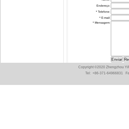
Endereço:
* Telefone:
* E-mail:
* Mensagem:
Copyright ©2020 Zhengzhou YiF
Tel:
+86-371-64966831
Fax