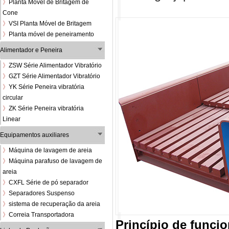
》
Planta Móvel de Britagem de
Cone
》
VSI Planta Móvel de Britagem
》
Planta móvel de peneiramento
Alimentador e Peneira
》
ZSW Série Alimentador Vibratório
》
GZT Série Alimentador Vibratório
》
YK Série Peneira vibratória
circular
》
ZK Série Peneira vibratória
Linear
Equipamentos auxiliares
》
Máquina de lavagem de areia
》
Máquina parafuso de lavagem de
areia
》
CXFL Série de pó separador
》
Separadores Suspenso
》
sistema de recuperação da areia
》
Correia Transportadora
Princípio de funci