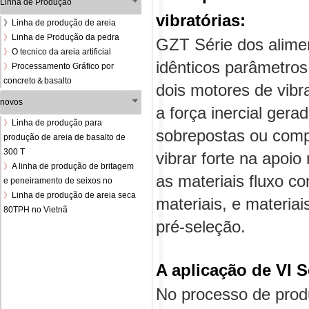
Linha de Produção
vibratórias:
》
Linha de produção de areia
》
Linha de Produção da pedra
GZT Série dos alimen
》
O tecnico da areia artificial
idênticos parâmetro
》
Processamento Gráfico por
concreto＆basalto
dois motores de vibr
novos
a força inercial ger
》
Linha de produção para
sobrepostas ou compe
produção de areia de basalto de
300 T
vibrar forte na apoio
》
A linha de produção de britagem
as materiais fluxo co
e peneiramento de seixos no
》
Linha de produção de areia seca
materiais, e materia
80TPH no Vietnã
pré-seleção.
A aplicação de VI S
No processo de prod