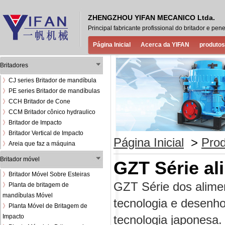
ZHENGZHOU YIFAN MECANICO Ltda.
Principal fabricante profissional do britador e 
Página Inicial
Acerca da YIFAN
produtos
Britadores
》
CJ series Britador de mandíbula
》
PE series Britador de mandíbulas
》
CCH Britador de Cone
》
CCM Britador cônico hydraulico
》
Britador de Impacto
》
Britador Vertical de Impacto
Página Inicial
>
Pro
》
Areia que faz a máquina
Britador móvel
GZT Série al
》
Britador Móvel Sobre Esteiras
GZT Série dos alimen
》
Planta de britagem de
mandíbulas Móvel
tecnologia e desenho
》
Planta Móvel de Britagem de
Impacto
tecnologia japonesa.