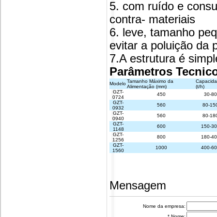
5. com ruído e cons
contra- materiais
6. leve, tamanho pe
evitar a poluição da 
7.A estrutura é simpl
Parâmetros Tecnic
Tamanho Máximo da
Capacid
Modelo
Alimentação (mm)
(t/h)
GZT-
450
30-80
0724
GZT-
560
80-15
0932
GZT-
560
80-18
0940
GZT-
600
150-3
1148
GZT-
800
180-4
1256
GZT-
1000
400-6
1560
Mensagem
Nome da empresa:
* Nome: