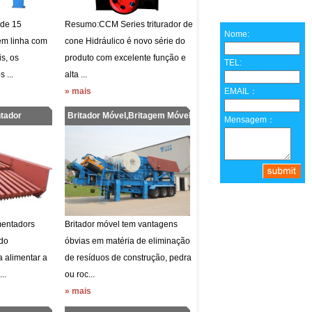
 de 15
Resumo:CCM Series triturador de
Nome:
em linha com
cone Hidráulico é novo série do
s, os
produto com excelente função e
TEL:
 ...
alta ...
» mais
EMAIL：
tador
Britador Móvel,Britagem Móvel,
Mensagem：
mentadors
Britador móvel tem vantagens
ado
óbvias em matéria de eliminação
a alimentar a
de resíduos de construção, pedra
..
ou roc...
» mais