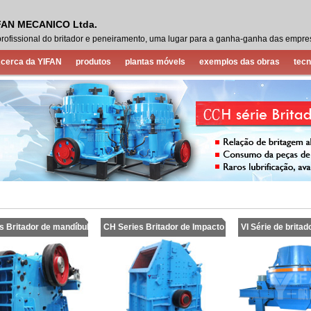
AN MECANICO Ltda.
 profissional do britador e peneiramento, uma lugar para a ganha-ganha das empre
cerca da YIFAN
produtos
plantas móvels
exemplos das obras
tecn
s Britador de mandíbul
CH Series Britador de Impacto
VI Série de britad