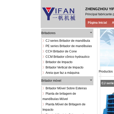
ZHENGZHOU YIF
Principal fabricante
Página Inicial
A
Britadores
》
CJ series Britador de mandíbula
》
PE series Britador de mandíbulas
》
CCH Britador de Cone
》
CCM Britador cônico hydraulico
》
Britador de Impacto
》
Britador Vertical de Impacto
Productos
》
Areia que faz a máquina
Britador móvel
CJ serie
》
Britador Móvel Sobre Esteiras
》
Planta de britagem de
mandíbulas Móvel
》
Planta Móvel de Britagem de
Impacto