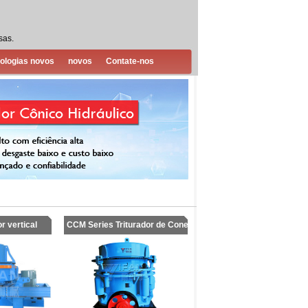
sas.
ologias novos
novos
Contate-nos
or vertical
CCM Series Triturador de Cone