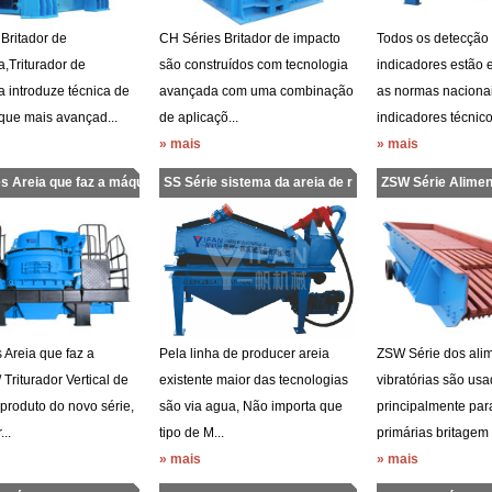
 Britador de
CH Séries Britador de impacto
Todos os detecção
,Triturador de
são construídos com tecnologia
indicadores estão 
 introduze técnica de
avançada com uma combinação
as normas nacionai
ue mais avançad...
de aplicaçõ...
indicadores técnicos
» mais
» mais
s Areia que faz a máqu
SS Série sistema da areia de r
ZSW Série Alimen
Vibratór
 Areia que faz a
Pela linha de producer areia
ZSW Série dos ali
 Triturador Vertical de
existente maior das tecnologias
vibratórias são us
produto do novo série,
são via agua, Não importa que
principalmente par
..
tipo de M...
primárias britagem .
» mais
» mais