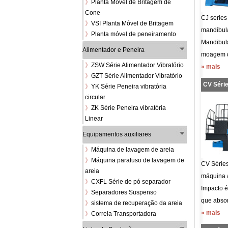
》
Planta Móvel de Britagem de
Cone
CJ series
》
VSI Planta Móvel de Britagem
mandíbula
》
Planta móvel de peneiramento
Mandibula
Alimentador e Peneira
moagem q
》
ZSW Série Alimentador Vibratório
» mais
》
GZT Série Alimentador Vibratório
CV Série
》
YK Série Peneira vibratória
circular
》
ZK Série Peneira vibratória
Linear
Equipamentos auxiliares
》
Máquina de lavagem de areia
》
Máquina parafuso de lavagem de
CV Séries
areia
máquina /
》
CXFL Série de pó separador
Impacto é
》
Separadores Suspenso
que absor.
》
sistema de recuperação da areia
» mais
》
Correia Transportadora