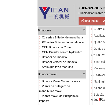
ZHENGZHOU YIF
Principal fabricante
Página Inicial
A
》
Cuatro e
Britadores
》
A aplica
》
CJ series Britador de mandíbula
》
Qual o s
》
PE series Britador de mandíbulas
》
CCH Britador de Cone
》
Quais os
》
CCM Britador cônico hydraulico
2014/08/2
》
Britador de Impacto
》
Yifan má
》
Britador Vertical de Impacto
》
Areia que faz a máquina
》
Os soluç
Britador móvel
2014/07/2
》
Britador Móvel Sobre Esteiras
》
Nanjing 
》
Planta de britagem de
》
A linha
mandíbulas Móvel
》
Solução 
》
Planta Móvel de Britagem de
Artigo
4
Pág
Impacto