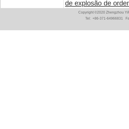
de explosão de orde
Copyright ©2020 Zhengzhou YiF
Tel:
+86-371-64966831
Fax