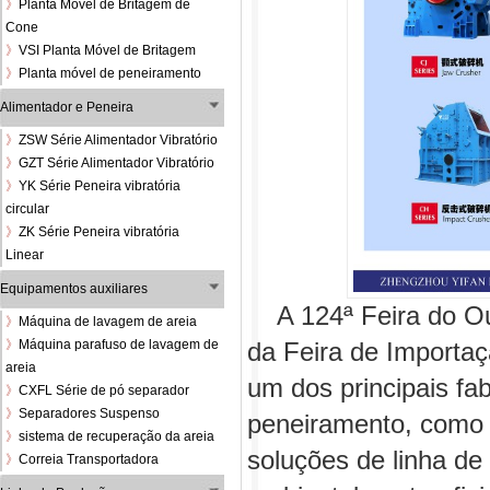
》
Planta Móvel de Britagem de
Cone
》
VSI Planta Móvel de Britagem
》
Planta móvel de peneiramento
Alimentador e Peneira
》
ZSW Série Alimentador Vibratório
》
GZT Série Alimentador Vibratório
》
YK Série Peneira vibratória
circular
》
ZK Série Peneira vibratória
Linear
Equipamentos auxiliares
A 124ª Feira do Out
》
Máquina de lavagem de areia
》
Máquina parafuso de lavagem de
da Feira de Importa
areia
um dos principais fa
》
CXFL Série de pó separador
》
Separadores Suspenso
peneiramento, como u
》
sistema de recuperação da areia
soluções de linha d
》
Correia Transportadora