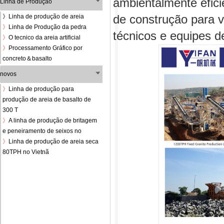
ambientalmente efici
Linha de Produção
》
Linha de produção de areia
de construção para v
》
Linha de Produção da pedra
técnicos e equipes d
》
O tecnico da areia artificial
》
Processamento Gráfico por
concreto＆basalto
novos
》
Linha de produção para
produção de areia de basalto de
300 T
》
A linha de produção de britagem
e peneiramento de seixos no
》
Linha de produção de areia seca
80TPH no Vietnã