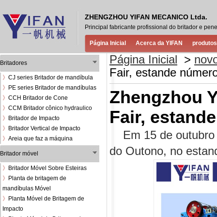
ZHENGZHOU YIFAN MECANICO Ltda.
Principal fabricante profissional do britador e 
Página Inicial
Acerca da YIFAN
produtos
Página Inicial
>
nov
Britadores
Fair, estande númer
》
CJ series Britador de mandíbula
》
PE series Britador de mandíbulas
Zhengzhou Yi
》
CCH Britador de Cone
》
CCM Britador cônico hydraulico
Fair, estand
》
Britador de Impacto
》
Britador Vertical de Impacto
Em 15 de outubro de
》
Areia que faz a máquina
do Outono, no estan
Britador móvel
》
Britador Móvel Sobre Esteiras
》
Planta de britagem de
mandíbulas Móvel
》
Planta Móvel de Britagem de
Impacto