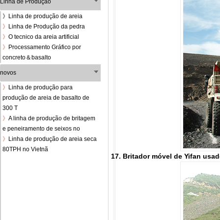
Linha de Produção
》
Linha de produção de areia
》
Linha de Produção da pedra
》
O tecnico da areia artificial
》
Processamento Gráfico por
concreto＆basalto
novos
》
Linha de produção para
produção de areia de basalto de
300 T
》
A linha de produção de britagem
e peneiramento de seixos no
》
Linha de produção de areia seca
80TPH no Vietnã
17. Britador móvel de Yifan usa