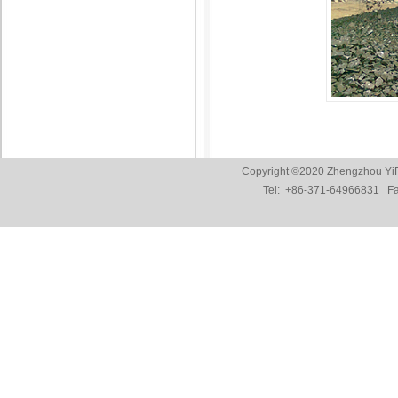
Copyright ©2020 Zhengzhou YiF
Tel:
+86-371-64966831
Fax