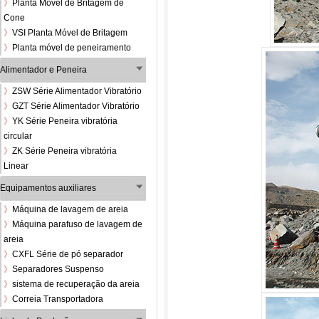
》
Planta Móvel de Britagem de
Cone
》
VSI Planta Móvel de Britagem
》
Planta móvel de peneiramento
Alimentador e Peneira
》
ZSW Série Alimentador Vibratório
》
GZT Série Alimentador Vibratório
》
YK Série Peneira vibratória
circular
》
ZK Série Peneira vibratória
Linear
Equipamentos auxiliares
》
Máquina de lavagem de areia
》
Máquina parafuso de lavagem de
areia
》
CXFL Série de pó separador
》
Separadores Suspenso
》
sistema de recuperação da areia
》
Correia Transportadora