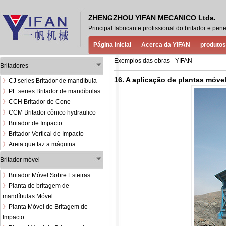
ZHENGZHOU YIFAN MECANICO Ltda.
Principal fabricante profissional do britador e 
Página Inicial
Acerca da YIFAN
produtos
Exemplos das obras - YIFAN
Britadores
16. A aplicação de plantas móve
》
CJ series Britador de mandíbula
》
PE series Britador de mandíbulas
》
CCH Britador de Cone
》
CCM Britador cônico hydraulico
》
Britador de Impacto
》
Britador Vertical de Impacto
》
Areia que faz a máquina
Britador móvel
》
Britador Móvel Sobre Esteiras
》
Planta de britagem de
mandíbulas Móvel
》
Planta Móvel de Britagem de
Impacto